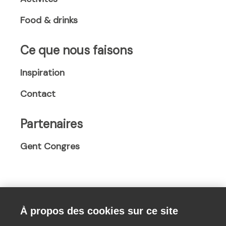
n
s
s
Food & drinks
s
i
i
i
n
n
n
a
a
Ce que nous faisons
a
n
n
n
e
e
Inspiration
e
w
w
Contact
w
w
w
w
i
i
i
n
n
Partenaires
n
d
d
d
o
o
Gent Congres
o
w
w
w
)
)
)
À propos des cookies sur ce site