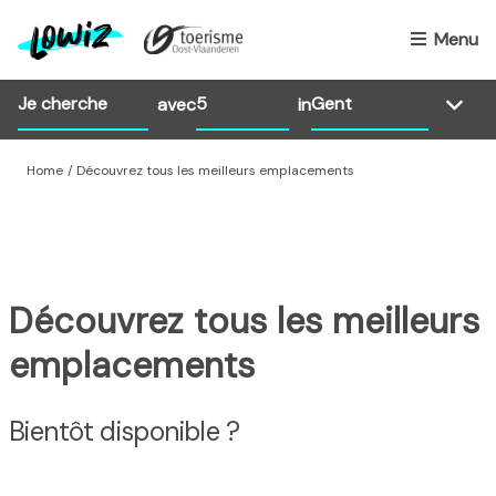
A
l
Menu
l
e
avec
in
r
a
u
Home
Découvrez tous les meilleurs emplacements
c
o
n
t
e
Découvrez tous les meilleurs
n
emplacements
u
p
r
Bientôt disponible ?
i
n
c