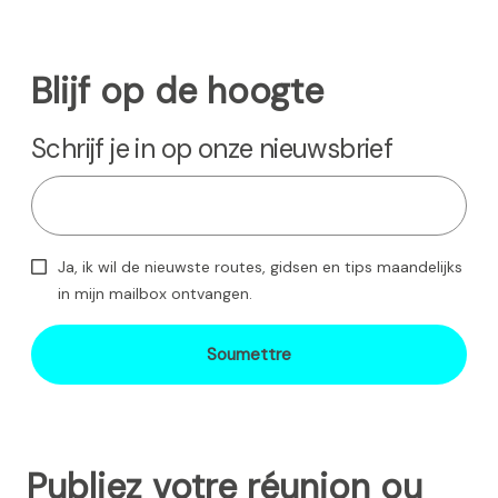
i
p
a
Blijf op de hoogte
l
Schrijf je in op onze nieuwsbrief
Ja, ik wil de nieuwste routes, gidsen en tips maandelijks
in mijn mailbox ontvangen.
Soumettre
Publiez votre réunion ou