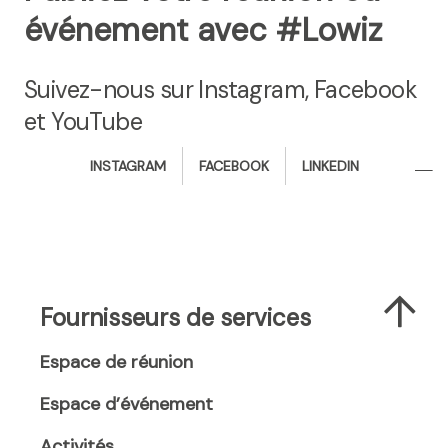
événement avec #Lowiz
Suivez-nous sur Instagram, Facebook
et YouTube
i
f
l
INSTAGRAM
FACEBOOK
LINKEDIN
n
a
i
s
c
n
t
e
k
a
b
e
g
o
d
r
o
i
Fournisseurs de services
a
k
n
m
(
(
Espace de réunion
(
o
o
o
p
p
Espace d’événement
p
e
e
Activités
e
n
n