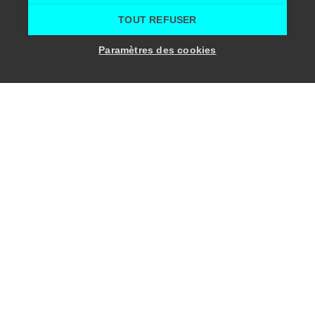
TOUT REFUSER
DJAR
Paramètres des cookies
Un concept de restauration original
et sain pour les entreprises
Traiteurs
Drongen
Djar
Djar
Home
Food & drinks
DJAR