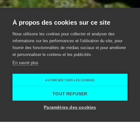
À propos des cookies sur ce site
Le domaine viticole
Nous utilisons les cookies pour collecter et analyser des
informations sur les performances et l'utilisation du site, pour
Dorrebeek
fournir des fonctionnalités de médias sociaux et pour améliorer
et personnaliser le contenu et les publicités.
Activité
Brakel
En savoir plus
Brakel
Wijnlandgoed Dorrebeek
AUTORISER TOUS LES COOKIES
Home
Activités
Le domaine viticole Dorrebeek
TOUT REFUSER
Voir capacité des salles
Paramètres des cookies
Atouts