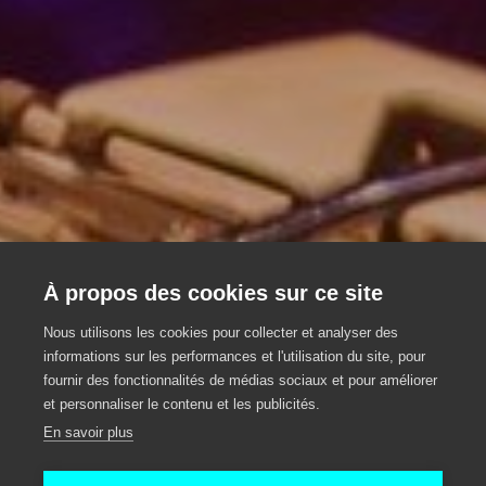
À Table Events
À propos des cookies sur ce site
Fêtes privées et d'entreprise
Nous utilisons les cookies pour collecter et analyser des
informations sur les performances et l'utilisation du site, pour
uniques
fournir des fonctionnalités de médias sociaux et pour améliorer
et personnaliser le contenu et les publicités.
Agence
Gent
En savoir plus
A Table Events
Lawrence Schoonbroodt