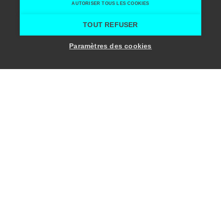
AUTORISER TOUS LES COOKIES
Home
Agences
À Table Events
TOUT REFUSER
Paramètres des cookies
Filips Van Arteveldestraat 6/201
9000 Gent
ben@a-table.be
+32 (0)478 22 20 24
Facebook
Instagram
Visitez le site web