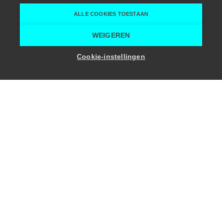
ALLE COOKIES TOESTAAN
Home
Eventplanner
À Table Events
WEIGEREN
Cookie-instellingen
Filips Van Arteveldestraat 6/201
9000 Gent
ben@a-table.be
+32 (0)478 22 20 24
Facebook
Instagram
Bekijk de website