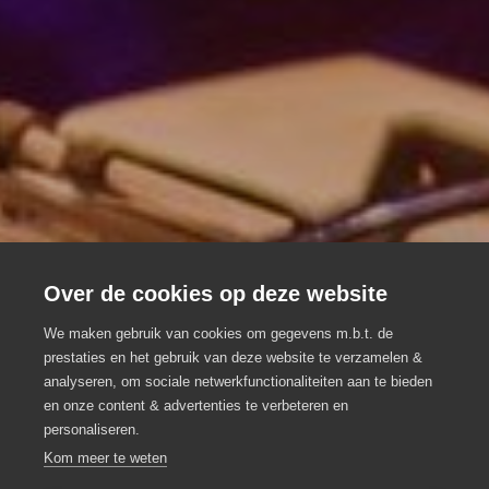
Over de cookies op deze website
À Table Events
We maken gebruik van cookies om gegevens m.b.t. de
prestaties en het gebruik van deze website te verzamelen &
analyseren, om sociale netwerkfunctionaliteiten aan te bieden
Unieke privé en bedrijsfeesten
en onze content & advertenties te verbeteren en
personaliseren.
Eventbureau
Gent
Kom meer te weten
A Table Events
Lawrence Schoonbroodt