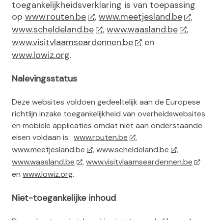
toegankelijkheidsverklaring is van toepassing
h
op
www.routen.be
,
www.meetjesland.be
,
o
www.scheldeland.be
,
www.waasland.be
,
u
www.visitvlaamseardennen.be
en
d
www.lowiz.org
.
g
a
Nalevingsstatus
a
n
Deze websites voldoen gedeeltelijk aan de Europese
richtlijn inzake toegankelijkheid van overheidswebsites
en mobiele applicaties omdat niet aan onderstaande
eisen voldaan is:
www.routen.be
,
www.meetjesland.be
,
www.scheldeland.be
,
www.waasland.be
,
www.visitvlaamseardennen.be
en
www.lowiz.org
.
Niet-toegankelijke inhoud