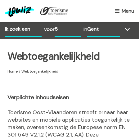
O
v
Menu
e
r
voor
in
s
l
a
Webtoegankelijkheid
a
n
e
Home
Webtoegankelijkheid
n
n
a
Verplichte inhoudseisen
a
r
Toerisme Oost-Vlaanderen streeft ernaar haar
d
websites en mobiele applicaties toegankelijk te
e
maken, overeenkomstig de Europese norm EN
i
301 549 V2.1.2 (WCAG 2.1, AA). Deze
n