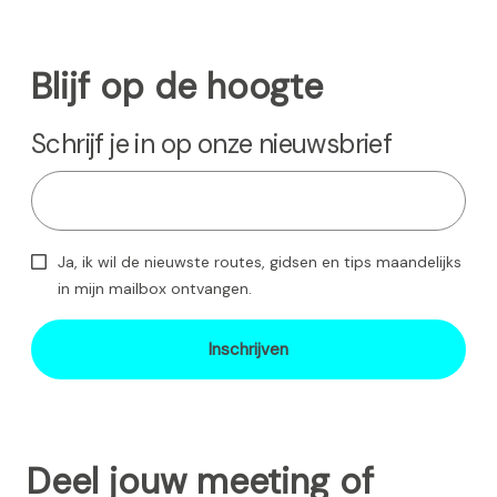
g
d
a
i
i
i
i
i
i
i
n
e
i
i
t
n
n
n
n
n
n
n
r
Blijf op de hoogte
n
g
s
a
a
a
a
a
a
a
i
n
a
e
t
Schrijf je in op onze nieuwsbrief
g
p
e
a
p
Ja, ik wil de nieuwste routes, gidsen en tips maandelijks
g
a
in mijn mailbox ontvangen.
i
g
Inschrijven
n
i
a
n
a
Deel jouw meeting of