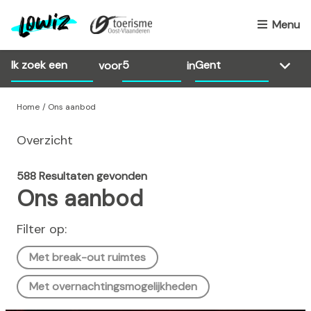
O
v
Menu
e
r
voor
in
s
l
a
Home
Ons aanbod
a
Overzicht
n
e
n
588 Resultaten gevonden
n
Ons aanbod
a
a
Filter op:
r
Met break-out ruimtes
d
e
Met overnachtingsmogelijkheden
i
n