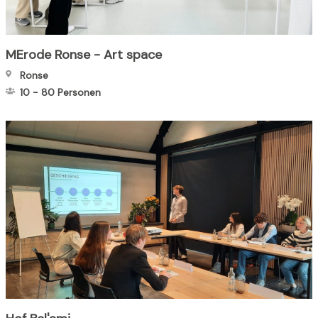
MErode Ronse - Art space
Ronse
10
-
80
Personen