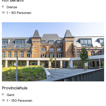
Hof Bel'ami
Deinze
1
-
80
Personen
Provinciehuis
Gent
1
-
150
Personen