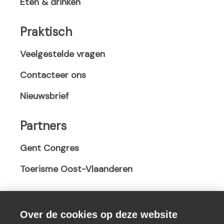
Eten & drinken
s
i
i
i
n
n
n
a
a
Praktisch
a
n
n
n
e
e
Veelgestelde vragen
e
w
w
Contacteer ons
w
w
w
w
i
i
Nieuwsbrief
i
n
n
n
d
d
Partners
d
o
o
o
w
w
Gent Congres
w
)
)
)
Toerisme Oost-Vlaanderen
Over de cookies op deze website