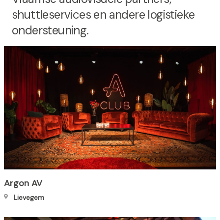
h
shuttleservices en andere logistieke
o
ondersteuning.
u
d
g
a
a
n
Argon AV
Lievegem