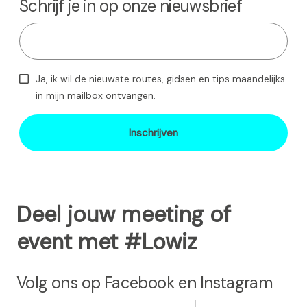
Schrijf je in op onze nieuwsbrief
g
a
a
t
n
g
e
e
p
p
Ja, ik wil de nieuwste routes, gidsen en tips maandelijks
a
a
in mijn mailbox ontvangen.
g
g
Inschrijven
i
i
n
n
a
a
Deel jouw meeting of
event met #Lowiz
Volg ons op Facebook en Instagram