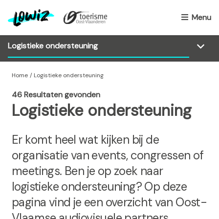
O
v
Menu
e
r
s
l
a
Home
Logistieke ondersteuning
a
46 Resultaten gevonden
n
Logistieke ondersteuning
e
n
n
Er komt heel wat kijken bij de
a
organisatie van events, congressen of
a
meetings. Ben je op zoek naar
r
d
logistieke ondersteuning? Op deze
e
pagina vind je een overzicht van Oost-
i
Vlaamse audiovisuele partners,
n