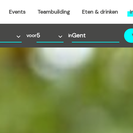
Events
Teambuilding
Eten & drinken
I
voor
in