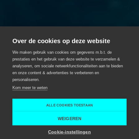
Over de cookies op deze website
We maken gebruik van cookies om gegevens m.b.t. de
prestaties en het gebruik van deze website te verzamelen &
Lowiz ontmoet DJAR
analyseren, om sociale netwerkfunctionaliteiten aan te bieden
en onze content & advertenties te verbeteren en
Ondernemer in de kijker
personaliseren.
Kom meer te weten
Gent
DJAR
ALLE COOKIES TOESTAAN
Home
Ontdek alle inspiratie toppers
Lowiz ontmoet DJAR
WEIGEREN
Cookie-instellingen