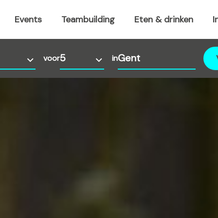
Events
Teambuilding
Eten & drinken
I
voor
in