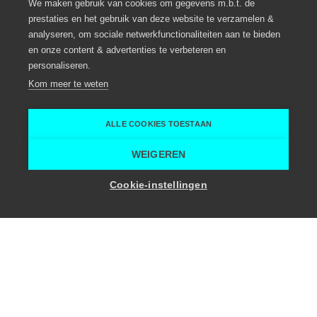
station
We maken gebruik van cookies om gegevens m.b.t. de
prestaties en het gebruik van deze website te verzamelen &
analyseren, om sociale netwerkfunctionaliteiten aan te bieden
Én geschikt voor grotere groepen
en onze content & advertenties te verbeteren en
voor meer dan 100 personen!
personaliseren.
Kom meer te weten
Oudenaarde
GARE-C
ALLE COOKIES TOESTAAN
Home
Ontdek alle inspiratie toppers
5 locaties op wandelafstand van een station
WEIGEREN
Cookie-instellingen
In Oost-Vlaanderen zijn er heel wat
evenementenlocaties te vinden die op
wandelafstand van een station liggen.
Dit maakt het niet alleen gemakkelijk
voor gasten die met het openbaar