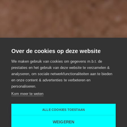
Over de cookies op deze website
Lowiz ontmoet
We maken gebruik van cookies om gegevens m.b.t. de
prestaties en het gebruik van deze website te verzamelen &
CheckpointA
analyseren, om sociale netwerkfunctionaliteiten aan te bieden
en onze content & advertenties te verbeteren en
Ondernemer in de kijker
personaliseren.
Kom meer te weten
Checkpoint A
Serge Platel
ALLE COOKIES TOESTAAN
Home
Ontdek alle inspiratie toppers
Lowiz ontmoet CheckpointA
WEIGEREN