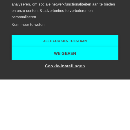
analyseren, om sociale netwerkfunctionaliteiten aan te bieden
Logistieke ondersteuning
en onze content & advertenties te verbeteren en
personaliseren.
Beveren-Kruibeke-Zwijndrecht
Kom meer te weten
Beveren
Stretchevents
ALLE COOKIES TOESTAAN
Home
Logistieke ondersteuning
Stretchevents
WEIGEREN
Cookie-instellingen
Troeven
Catering mogelijk
Stadscentrum
In het groen