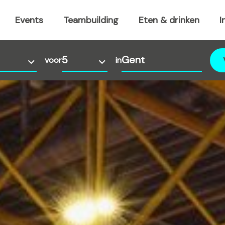
Events
Teambuilding
Eten & drinken
I
voor
in