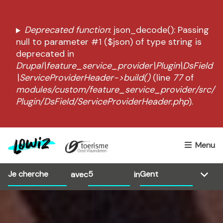
A
l
M
Deprecated function
: json_decode(): Passing
l
null to parameter #1 ($json) of type string is
e
e
deprecated in
r
s
Drupal\feature_service_provider\Plugin\DsField
a
s
\ServiceProviderHeader->build()
(line
77
of
u
modules/custom/feature_service_provider/src/
c
a
Cancel
Plugin/DsField/ServiceProviderHeader.php
).
o
g
n
e
t
e
d
Menu
n
'
u
e
p
avec
in
r
r
i
r
n
e
c