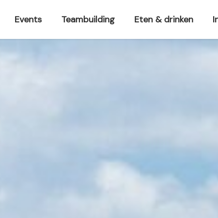
Events
Teambuilding
Eten & drinken
I