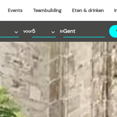
Events
Teambuilding
Eten & drinken
I
voor
in