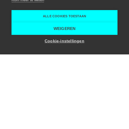
Landskouter
Agathea
ALLE COOKIES TOESTAAN
Home
Vergaderruimte
Agathea
WEIGEREN
Toon zaalcapaciteit
Cookie-instellingen