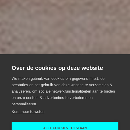
Over de cookies op deze website
BAR BON
We maken gebruik van cookies om gegevens m.b.t. de
prestaties en het gebruik van deze website te verzamelen &
analyseren, om sociale netwerkfunctionaliteiten aan te bieden
Coffee & Cocktailbar
en onze content & advertenties te verbeteren en
personaliseren.
Eventlocatie, Groepsrestaurant
Evergem
Kom meer te weten
Evergem
BAR BON
ALLE COOKIES TOESTAAN