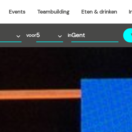
Events
Teambuilding
Eten & drinken
I
voor
in