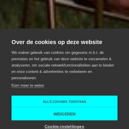
Over de cookies op deze website
Brouwerij Haeseveld
We maken gebruik van cookies om gegevens m.b.t. de
prestaties en het gebruik van deze website te verzamelen &
analyseren, om sociale netwerkfunctionaliteiten aan te bieden
Great taste, lots of stories
en onze content & advertenties te verbeteren en
personaliseren.
Eventlocatie, Groepsrestaurant
Gent
Kom meer te weten
Brouwerij Haeseveld
Ann Van de Voorde Photography
ALLE COOKIES TOESTAAN
Home
Locaties voor evenementen
Brouwerij Haeseveld
WEIGEREN
Toon zaalcapaciteit
Cookie-instellingen