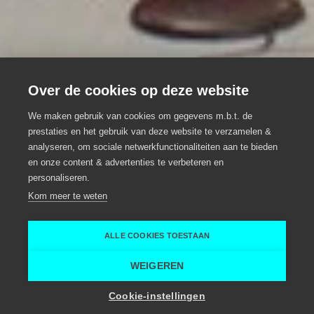
Over de cookies op deze website
We maken gebruik van cookies om gegevens m.b.t. de
prestaties en het gebruik van deze website te verzamelen &
Cacaolab
analyseren, om sociale netwerkfunctionaliteiten aan te bieden
Eventlocatie, Meeting locatie, Teambuilding
en onze content & advertenties te verbeteren en
personaliseren.
Desteldonk
Kom meer te weten
Destelbergen
Cacaolab
ALLE COOKIES TOESTAAN
Home
Vergaderruimte
Cacaolab
WEIGEREN
Toon zaalcapaciteit
Cookie-instellingen