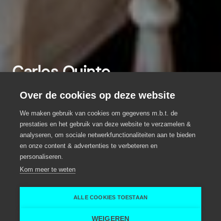
Carlos Quinto
Inspirerende vergaderruimte in Gent
Over de cookies op deze website
met uitgebreide accommodaties en
We maken gebruik van cookies om gegevens m.b.t. de
lunchmogelijkheden
prestaties en het gebruik van deze website te verzamelen &
analyseren, om sociale netwerkfunctionaliteiten aan te bieden
Eventlocatie, Meeting locatie, Groepsrestaurant
en onze content & advertenties te verbeteren en
personaliseren.
Gent
Kom meer te weten
Gent
Carlos Quinto
ALLE COOKIES TOESTAAN
Home
Vergaderruimte
Carlos Quinto
WEIGEREN