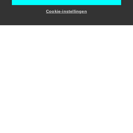
Toon zaalcapaciteit
Cookie-instellingen