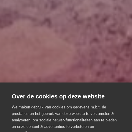
Over de cookies op deze website
Dazzle Events
We maken gebruik van cookies om gegevens m.b.t. de
Full-service eventbureau dat op
prestaties en het gebruik van deze website te verzamelen &
analyseren, om sociale netwerkfunctionaliteiten aan te bieden
zoek gaat naar de ideale mix!
en onze content & advertenties te verbeteren en