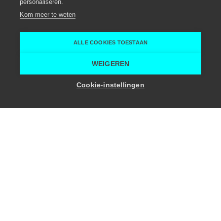
personaliseren.
Eventbureau
Gent
Kom meer te weten
Dazzle Events
Dazzle Events
ALLE COOKIES TOESTAAN
Home
Eventplanner
Dazzle Events
WEIGEREN
Cookie-instellingen