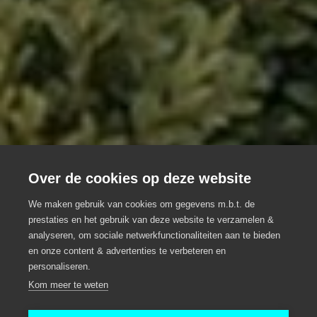
Over de cookies op deze website
De Hooiopper
We maken gebruik van cookies om gegevens m.b.t. de
prestaties en het gebruik van deze website te verzamelen &
Eventlocatie, Meeting locatie, Eventcatering,
analyseren, om sociale netwerkfunctionaliteiten aan te bieden
Groepsrestaurant
en onze content & advertenties te verbeteren en
personaliseren.
Elsegem
Kom meer te weten
Wortegem-Petegem
De Hooiopper