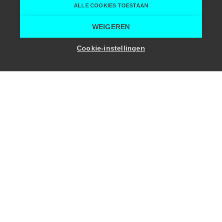
ALLE COOKIES TOESTAAN
Home
Vergaderruimte
De Hooiopper
WEIGEREN
Toon zaalcapaciteit
Cookie-instellingen