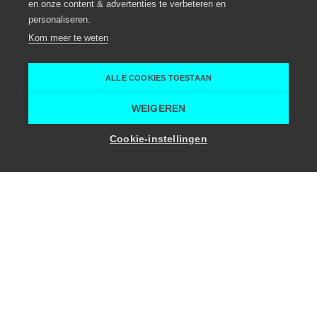
en onze content & advertenties te verbeteren en
personaliseren.
Eventbureau
Aalst
Kom meer te weten
Aalst
Demoment Events
ALLE COOKIES TOESTAAN
Home
Eventplanner
Demoment
WEIGEREN
Cookie-instellingen
Désiré Souffreauweg 2
9320 Aalst
info@demoment.be
+32 (0)477 65 90 40
Facebook
Instagram