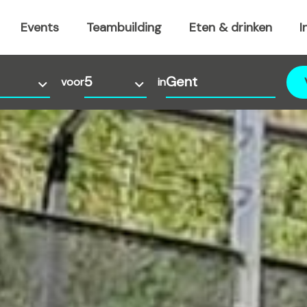
Events
Teambuilding
Eten & drinken
I
voor
in