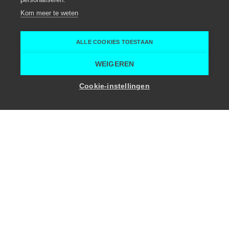
Eventlocatie, Meeting locatie
Wieze
Kom meer te weten
Wieze
Goeste
ALLE COOKIES TOESTAAN
Home
Vergaderruimte
Goeste
WEIGEREN
Toon zaalcapaciteit
Cookie-instellingen