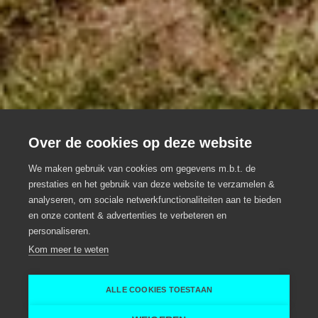
Over de cookies op deze website
Grand Café SGOL
We maken gebruik van cookies om gegevens m.b.t. de
Grand Café op iconische locatie in
prestaties en het gebruik van deze website te verzamelen &
analyseren, om sociale netwerkfunctionaliteiten aan te bieden
Gentse binnenstad
en onze content & advertenties te verbeteren en
personaliseren.
Groepsrestaurant
Gent
Kom meer te weten
Sgol
Sgol
ALLE COOKIES TOESTAAN
Home
Restaurant (groepen)
Grand Café SGOL