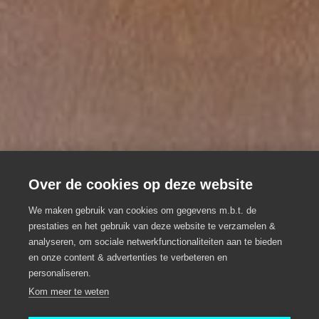
Over de cookies op deze website
Grietje Gidst
We maken gebruik van cookies om gegevens m.b.t. de
Geboeid, gepokt en gemazeld door
prestaties en het gebruik van deze website te verzamelen &
analyseren, om sociale netwerkfunctionaliteiten aan te bieden
het gidsen
en onze content & advertenties te verbeteren en
personaliseren.
Teambuilding
Nazareth-De Pinte
Kom meer te weten
Gent
Grietje Gidst