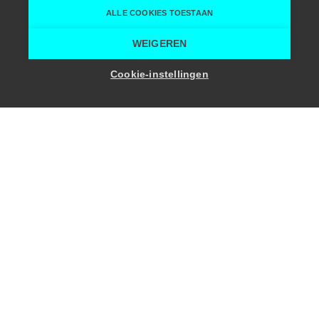
ALLE COOKIES TOESTAAN
Home
Teambuildingactiviteiten
Grietje Gidst
WEIGEREN
Cookie-instellingen