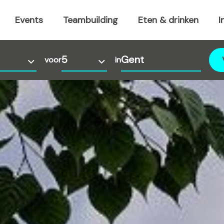
Events
Teambuilding
Eten & drinken
I
voor
in