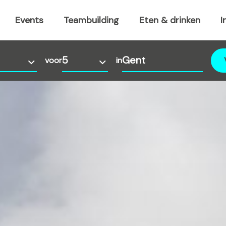
Events
Teambuilding
Eten & drinken
I
voor
in