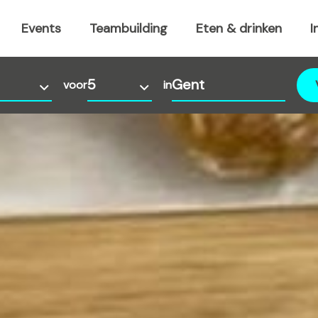
Events
Teambuilding
Eten & drinken
I
voor
in