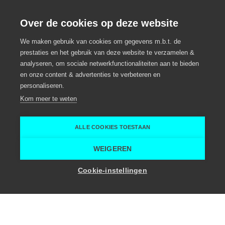
Over de cookies op deze website
Katima
We maken gebruik van cookies om gegevens m.b.t. de
prestaties en het gebruik van deze website te verzamelen &
analyseren, om sociale netwerkfunctionaliteiten aan te bieden
Unieke eventlocatie op het water
en onze content & advertenties te verbeteren en
personaliseren.
Eventlocatie
Aalst
Kom meer te weten
Temse
Rivertours
ALLE COOKIES TOESTAAN
Home
Locaties voor evenementen
Katima
WEIGEREN
Cookie-instellingen
Troeven
30
-
80
Personen