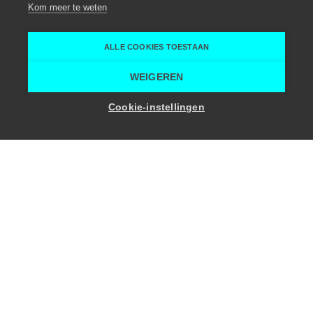
Kom meer te weten
Ronse
Keramiekhof
ALLE COOKIES TOESTAAN
Home
Teambuildingactiviteiten
Keramiekhof
WEIGEREN
Cookie-instellingen
Troeven
6
-
17
Personen
Bereikbaar met openbaar vervoer
Parkeermogelijkheden
In het groen
Met tuin