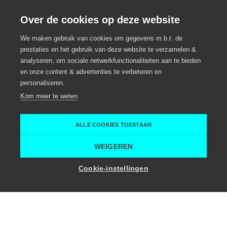
LeieLodge Meeting &
Over de cookies op deze website
Creative House
We maken gebruik van cookies om gegevens m.b.t. de
prestaties en het gebruik van deze website te verzamelen &
analyseren, om sociale netwerkfunctionaliteiten aan te bieden
Luxehuis met bio tuin
en onze content & advertenties te verbeteren en
personaliseren.
Meeting locatie
Zulte
Kom meer te weten
Zulte
LeieLodge Meeting & Creative House
ALLE COOKIES TOESTAAN
Home
Vergaderruimte
LeieLodge Meeting & Creative House
WEIGEREN
Toon zaalcapaciteit
Cookie-instellingen
Troeven