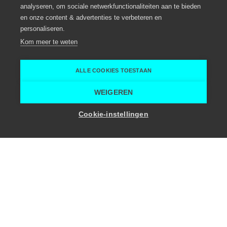
Eventlocatie, Meeting locatie, Meeting hotel,
analyseren, om sociale netwerkfunctionaliteiten aan te bieden
Teambuilding
en onze content & advertenties te verbeteren en
personaliseren.
Kruishoutem
Kom meer te weten
Kruisem
Lozer Lodge
ALLE COOKIES TOESTAAN
Home
Vergaderruimte
Lozer Lodge
WEIGEREN
Toon zaalcapaciteit
Cookie-instellingen
Troeven
8
-
65
Personen
17 Kamers
Break-out rooms