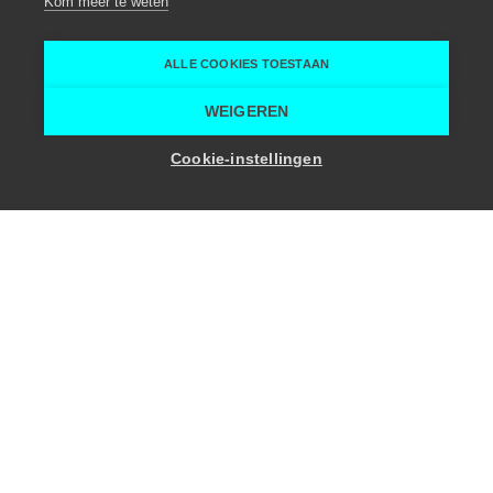
Kom meer te weten
Lokeren
Make-Music
ALLE COOKIES TOESTAAN
Home
Teambuildingactiviteiten
Make-Music Percussion
WEIGEREN
Cookie-instellingen