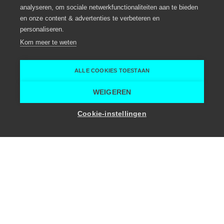
analyseren, om sociale netwerkfunctionaliteiten aan te bieden
en onze content & advertenties te verbeteren en
personaliseren.
Kom meer te weten
ALLE COOKIES TOESTAAN
WEIGEREN
MediCongress
Cookie-instellingen
Congressen en bedrijfsevents
Eventbureau
Evergem
MediCongress
MediCongress
Home
Eventplanner
MediCongress