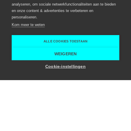
analyseren, om sociale netwerkfunctionaliteiten aan te bieden
MErode Ronse - Art space
en onze content & advertenties te verbeteren en
personaliseren.
Eventlocatie, Meeting locatie
Ronse
Kom meer te weten
MErode
Kim Langie
ALLE COOKIES TOESTAAN
Home
Vergaderruimte
MErode Ronse - Art space
WEIGEREN
Toon zaalcapaciteit
Cookie-instellingen