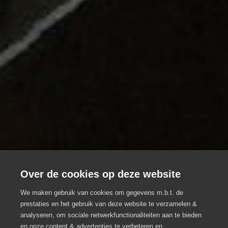
Over de cookies op deze website
Onder De Linde
We maken gebruik van cookies om gegevens m.b.t. de
Vergaderlocatie aan de rand van
prestaties en het gebruik van deze website te verzamelen &
analyseren, om sociale netwerkfunctionaliteiten aan te bieden
Ninove
en onze content & advertenties te verbeteren en