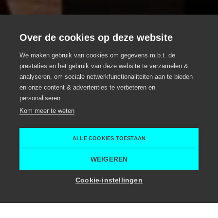
Over de cookies op deze website
We maken gebruik van cookies om gegevens m.b.t. de
prestaties en het gebruik van deze website te verzamelen &
The Barn
analyseren, om sociale netwerkfunctionaliteiten aan te bieden
Eventlocatie, Meeting locatie, Groepsrestaurant
en onze content & advertenties te verbeteren en
personaliseren.
Merendree
Kom meer te weten
Merendree
The Barn
ALLE COOKIES TOESTAAN
Home
Vergaderruimte
The Barn
WEIGEREN
Toon zaalcapaciteit
Cookie-instellingen