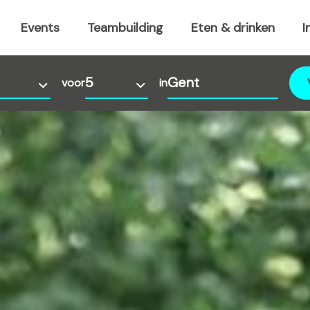
Events
Teambuilding
Eten & drinken
I
voor
in