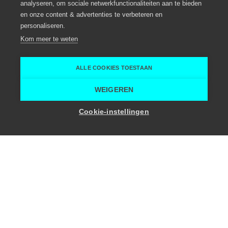
analyseren, om sociale netwerkfunctionaliteiten aan te bieden
en onze content & advertenties te verbeteren en
personaliseren.
Kom meer te weten
ALLE COOKIES TOESTAAN
WEIGEREN
Verdi
Cookie-instellingen
Unieke eventlocatie op het water
Eventlocatie
Aalst
Temse
Rivertours
Home
Locaties voor evenementen
Verdi