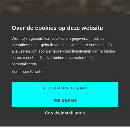
Yalo Hotel Gent
Over de cookies op deze website
Urban boutique hotel
We maken gebruik van cookies om gegevens m.b.t. de
prestaties en het gebruik van deze website te verzamelen &
Eventlocatie, Meeting locatie, Meeting hotel,
analyseren, om sociale netwerkfunctionaliteiten aan te bieden
Groepsrestaurant
en onze content & advertenties te verbeteren en
personaliseren.
Gent
Kom meer te weten
Gent
Alexandre Van Battel
ALLE COOKIES TOESTAAN
Home
Vergaderruimte
Yalo Hotel Gent
WEIGEREN
Toon zaalcapaciteit
Cookie-instellingen