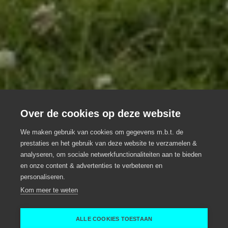
Over de cookies op deze website
Huis Beaucarne
We maken gebruik van cookies om gegevens m.b.t. de
Fascinerende ontmoetingsplek
prestaties en het gebruik van deze website te verzamelen &
analyseren, om sociale netwerkfunctionaliteiten aan te bieden
Eventlocatie, Meeting locatie, Groepsrestaurant
en onze content & advertenties te verbeteren en
personaliseren.
Ename
Kom meer te weten
Ename
Tom Willocq
ALLE COOKIES TOESTAAN