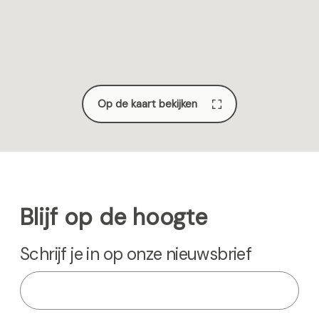
a
p
g
a
i
g
Op de kaart bekijken
n
i
a
n
a
Blijf op de hoogte
Schrijf je in op onze nieuwsbrief