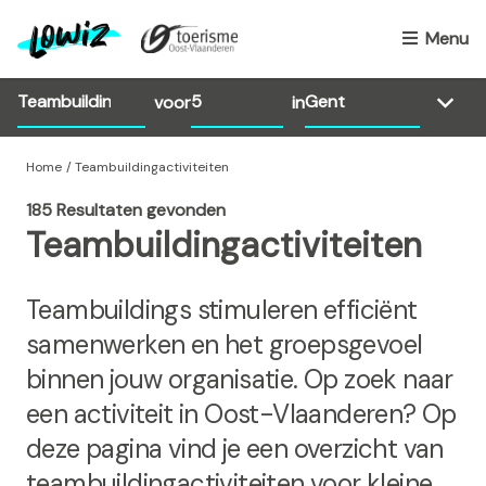
O
v
Menu
e
r
voor
in
s
l
a
Home
Teambuildingactiviteiten
a
185 Resultaten gevonden
n
Teambuildingactiviteiten
e
n
n
Teambuildings stimuleren efficiënt
a
samenwerken en het groepsgevoel
a
binnen jouw organisatie. Op zoek naar
r
d
een activiteit in Oost-Vlaanderen? Op
e
deze pagina vind je een overzicht van
i
teambuildingactiviteiten voor kleine
n