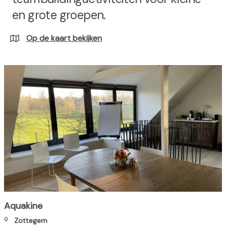
h
en grote groepen.
o
u
Op de kaart bekijken
d
g
a
a
n
Aquakine
Zottegem