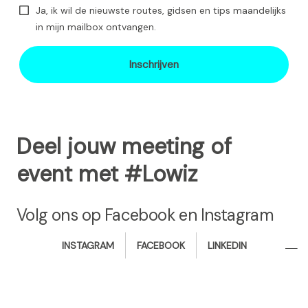
Ja, ik wil de nieuwste routes, gidsen en tips maandelijks
in mijn mailbox ontvangen.
Inschrijven
Deel jouw meeting of
event met #Lowiz
Volg ons op Facebook en Instagram
i
f
l
INSTAGRAM
FACEBOOK
LINKEDIN
n
a
i
s
c
n
t
e
k
a
b
e