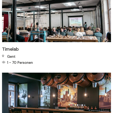
Timelab
Gent
1
-
70
Personen