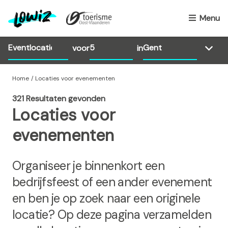
O
v
Menu
e
r
voor
in
s
l
a
Home
Locaties voor evenementen
a
321 Resultaten gevonden
n
Locaties voor
e
n
evenementen
n
a
Organiseer je binnenkort een
a
r
bedrijfsfeest of een ander evenement
d
en ben je op zoek naar een originele
e
locatie? Op deze pagina verzamelden
i
n