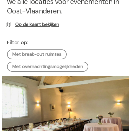
we alle locaties voor evenementen in
h
Oost-Vlaanderen.
o
u
Op de kaart bekijken
d
g
a
Filter op:
a
Met break-out ruimtes
n
Met overnachtingsmogelijkheden