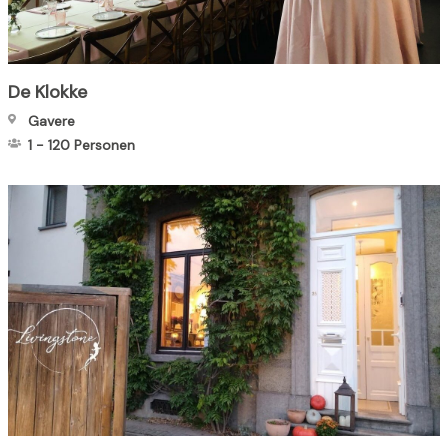
De Klokke
Gavere
1
-
120
Personen