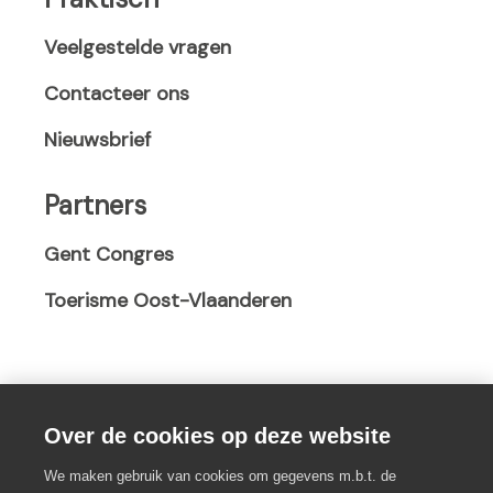
a
n
n
n
e
e
Veelgestelde vragen
e
w
w
Contacteer ons
w
w
w
w
i
i
Nieuwsbrief
i
n
n
n
d
d
Partners
d
o
o
o
w
w
Gent Congres
w
)
)
)
Toerisme Oost-Vlaanderen
Over de cookies op deze website
We maken gebruik van cookies om gegevens m.b.t. de