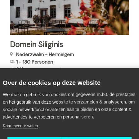
Domein Siliginis
Nederzwalm - Hermelgem
1
-
130
Personen
3 Kamers
Over de cookies op deze website
We maken gebruik van cookies om gegevens m.b.t. de prestaties
en het gebruik van deze website te verzamelen & analyseren, om
sociale netwerkfunctionaliteiten aan te bieden en onze content &
H
2
P
3
P
4
P
5
P
6
P
7
P
8
P
9
…
advertenties te verbeteren en personaliseren.
P
Kom meer te weten
a
u
a
a
a
a
a
a
a
g