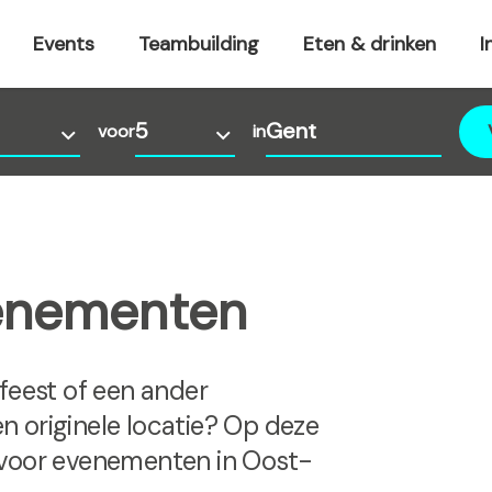
Events
Teambuilding
Eten & drinken
I
voor
in
venementen
sfeest of een ander
n originele locatie? Op deze
 voor evenementen in Oost-