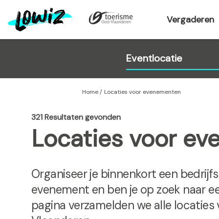
O
v
Vergaderen
e
r
s
l
a
a
Home
Locaties voor evenementen
n
e
321 Resultaten gevonden
n
Locaties voor e
n
a
a
r
Organiseer je binnenkort een bedrijf
d
evenement en ben je op zoek naar ee
e
pagina verzamelden we alle locaties
i
n