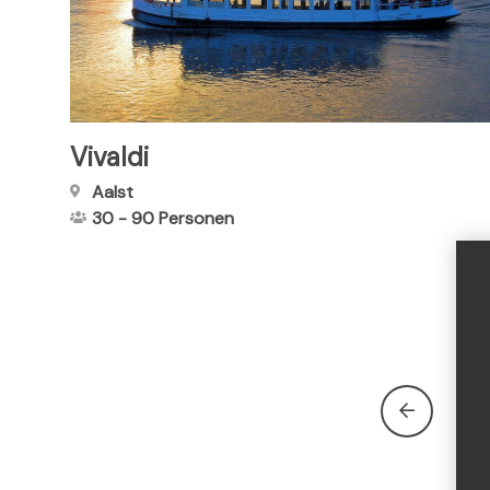
Vivaldi
Aalst
30
-
90
Personen
E
1
e