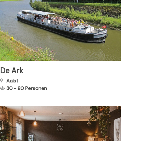
De Ark
Aalst
30
-
80
Personen