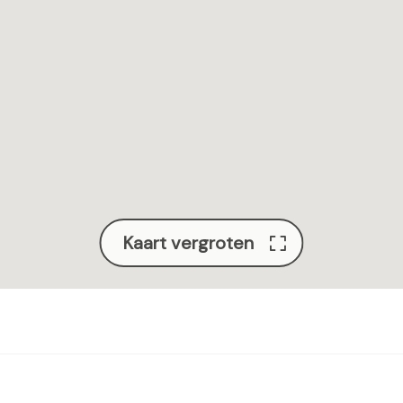
n
a
Kaart vergroten