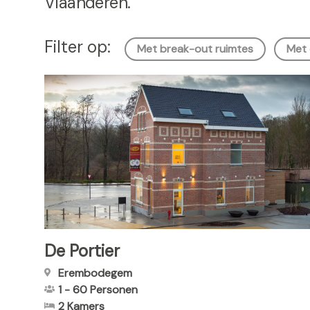
Vlaanderen.
h
o
Filter op:
u
Met break-out ruimtes
Met 
d
g
a
a
n
De Portier
Erembodegem
1
-
60
Personen
2 Kamers