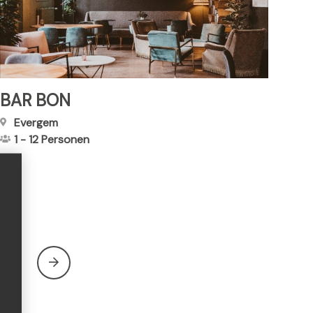
BAR BON
Evergem
1
-
12
Personen
L
27
a